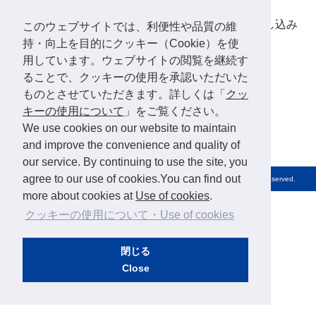
おります。
送付をご希望の方は
お申し込みフォーム
よりお申し込み
このウェブサイトでは、利便性や品質の維
ください。
持・向上を目的にクッキー（Cookie）を使
用しています。ウェブサイトの閲覧を継続す
ることで、クッキーの使用を承認いただいた
ものとさせていただきます。詳しくは「
クッ
キーの使用について
」をご覧ください。
We use cookies on our website to maintain
and improve the convenience and quality of
our service. By continuing to use the site, you
agree to our use of cookies.You can find out
Copyright© Nuclear Waste Management Organization of Japan, All Rights Reserved.
more about cookies at
Use of cookies
.
クッキーの使用について・Use of cookies
閉じる
Close