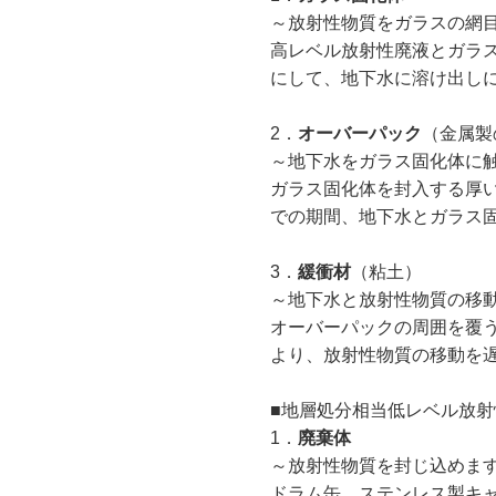
～放射性物質をガラスの網
高レベル放射性廃液とガラ
にして、地下水に溶け出し
2．
オーバーパック
（金属製
～地下水をガラス固化体に
ガラス固化体を封入する厚
での期間、地下水とガラス
3．
緩衝材
（粘土）
～地下水と放射性物質の移
オーバーパックの周囲を覆
より、放射性物質の移動を
■地層処分相当低レベル放射
1．
廃棄体
～放射性物質を封じ込めま
ドラム缶、ステンレス製キ