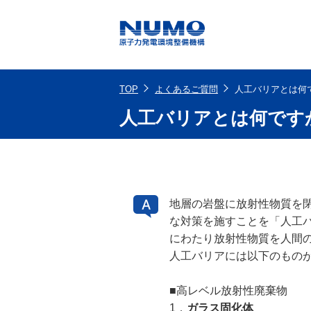
TOP
よくあるご質問
人工バリアとは何
人工バリアとは何です
地層の岩盤に放射性物質を
な対策を施すことを「人工
にわたり放射性物質を人間
人工バリアには以下のもの
■高レベル放射性廃棄物
1．
ガラス固化体