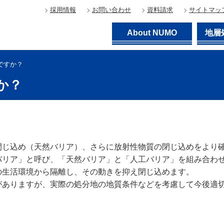
採用情報
お問い合わせ
資料請求
サイトマッ
About NUMO
地層
ですか？
か？
閉じ込め（天然バリア）、さらに放射性物質の閉じ込めをより
バリア」と呼び、「天然バリア」と「人工バリア」を組み合わ
の生活環境から隔離し、その動きを抑え閉じ込めます。
がありますが、実際の処分地の地質条件などを考慮して今後適