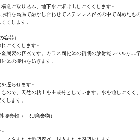
目構造に取り込み、地下水に溶け出しにくくします～
ス原料を高温で融かし合わせてステンレス容器の中で固めたも
にくくします。
の容器）
触れにくくします～
い金属製の容器です。ガラス固化体の初期の放射能レベルが非
固化体の接触を防ぎます。
動を遅らせます～
うもので、天然の粘土を主成分としています。水を通しにくく
遅くします。
性廃棄物（TRU廃棄物）
す～
ャニスタまたは角型容器に封入または固型化します。