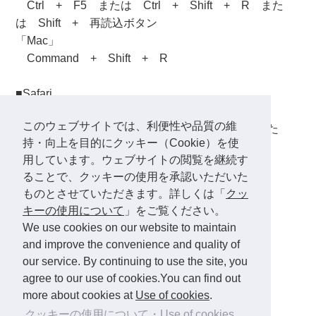
Ctrl + F5 または Ctrl + Shift + R また
は Shift + 再読込ボタン
「Mac」
Command + Shift + R
■Safari
「Windows」
このウェブサイトでは、利便性や品質の維
Ctrl + R または Ctrl + Shift + R また
持・向上を目的にクッキー（Cookie）を使
は Shift + 更新ボタン
用しています。ウェブサイトの閲覧を継続す
「Mac」
ることで、クッキーの使用を承認いただいた
Command + R
ものとさせていただきます。詳しくは「
クッ
キーの使用について
」をご覧ください。
■Opera
We use cookies on our website to maintain
「Windows」
and improve the convenience and quality of
更新ボタン または F5 または Ctrl + R
our service. By continuing to use the site, you
「Mac」
agree to our use of cookies.You can find out
Command + R
more about cookies at
Use of cookies
.
クッキーの使用について・Use of cookies