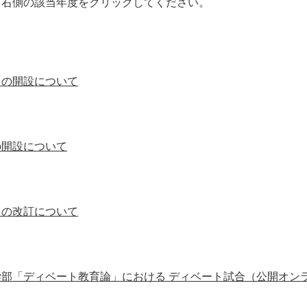
、右側の該当年度をクリックしてください。
」の開設について
の開設について
）の改訂について
部「ディベート教育論」における ディベート試合（公開オン