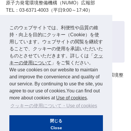
原子力発電環境整備機構（NUMO）広報部
TEL：03-6371-4003（平日9:00～17:40）
このウェブサイトでは、利便性や品質の維
過去の開催報告
持・向上を目的にクッキー（Cookie）を使
用しています。ウェブサイトの閲覧を継続す
2025年度
2024年度
2023年度
2022年度
ることで、クッキーの使用を承認いただいた
2021年度
2020年度
2019年度
2018年度
ものとさせていただきます。詳しくは「
クッ
キーの使用について
」をご覧ください。
We use cookies on our website to maintain
主催：経済産業省資源エネルギー庁、原子力発電環境整
and improve the convenience and quality of
備機構(NUMO)
our service. By continuing to use the site, you
agree to our use of cookies.You can find out
more about cookies at
Use of cookies
.
クッキーの使用について・Use of cookies
閉じる
Close