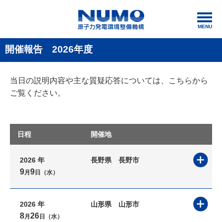
MENU
開催報告 2026年度
当日の説明内容や主な質疑応答については、こちらから
ご覧ください。
日程
開催地
2026 年
長野県
長野市
9
9
月
日（水）
2026 年
山形県
山形市
8
26
月
日（水）