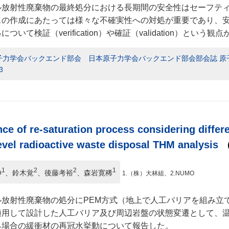
ル放射性廃棄物の最終処分における長期間の安全性はセーフテ
スの作成にあたっては様々な不確実性への対処が重要であり、
ついて検証（verification）や確証（validation）という
力学会バックエンド部会 日本原子力学会バックエンド部会部会誌 原子力バッ
3
nce of re-saturation process considering differ
evel radioactive waste disposal THM analysis
（
1
2
2
1
伸
、鈴木覚
、後藤考裕
、森岩寛稀
1.（株）大林組、2.NUMO
ル放射性廃棄物の処分にPEM方式（地上で人工バリアを組み立
適用して設計した人工バリア及び周辺岩盤の状態変遷として、
る場合の緩衝材の再冠水挙動について報告した。