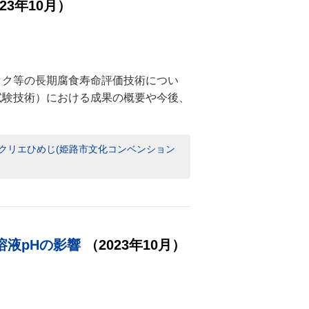
023年10月）
ック等の長期腐食寿命評価技術につい
試験技術）における成果の概要や今後、
 アクリエひめじ(姫路市文化コンベンション
溶液pHの影響
（2023年10月）