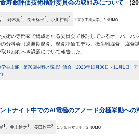
食寿命評価技術検討委員会の取組みについて
（2
1
2
2
2
篤
、鈴木覚
、長田柊平
、小川裕輔
1.東京工業大学、2.NUMO
食技術の専門家で構成される委員会で検討しているオーバーパ
つの分科会（過渡期腐食、腐食評価モデル、微生物腐食、腐食
Oが取り組むべき課題について報告した。
学会主催 第70回材料と環境討論会 2023年10月30日～11月1日
)
ントナイト中でのAl電極のアノード分極挙動への
1
1
2
輔
、井上博之
、長田柊平
1.大阪公立大学、2.NUMO