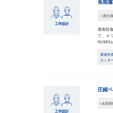
長期腐
〇西方
工学設計
腐食防
て、４
NUM
腐食防食
センター
圧縮ベ
○太田恵
工学設計