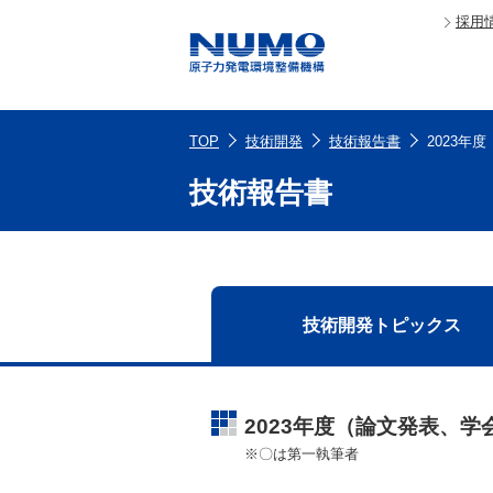
採用
TOP
技術開発
技術報告書
2023年度
技術報告書
技術開発
トピックス
2023年度（論文発表、
※〇は第一執筆者