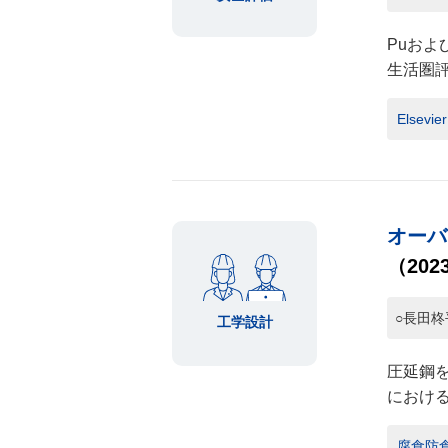
Puお
生活圏
Elsevie
オーバ
（202
○長田柊
工学設計
圧延鋼
におけ
腐食防食