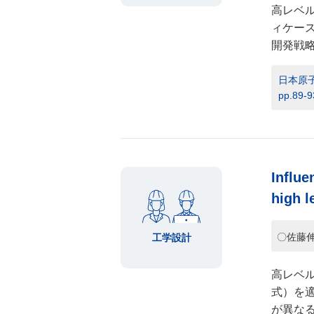
高レベ
ィケー
開発戦略に
日本原子
pp.89-9
Influe
high l
〇佐藤
工学設計
高レベ
式）を
が異な