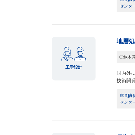
センター
地層処
〇鈴木
工学設計
国内外
技術開
腐食防食
センター