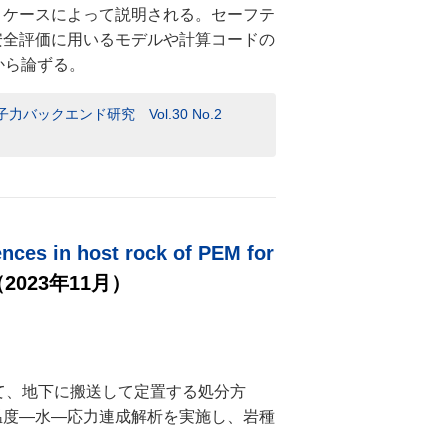
ィケースによって説明される。セーフテ
安全評価に用いるモデルや計算コードの
観点から論ずる。
クエンド研究 Vol.30 No.2
ences in host rock of PEM for
2023年11月）
て、地下に搬送して定置する処分方
温度―水―応力連成解析を実施し、岩種