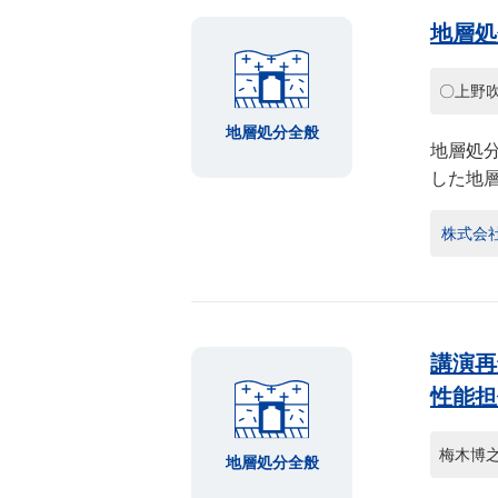
地層処
〇上野
地層処分全般
地層処
した地
株式会社
講演再
性能担
梅木博
地層処分全般