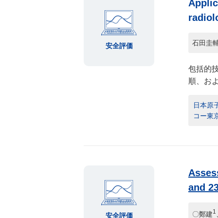
Applic
radiol
石田圭
安全評価
包括的
順、お
日本原子力
コー東
Assess
and 23
1
〇鄭建
安全評価