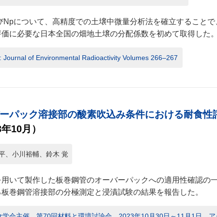
よびNpについて、高精度での土壌中微量分析法を確立すること
評価に必要な日本全国の畑地土壌の分配係数を初めて取得した
r: Journal of Environmental Radioactivity Volumes 266–267
ーパック溶接部の酸素吹込み条件における耐食性
3年10月）
平、小川裕輔、鈴木 覚
を用いて製作した板巻鋼管のオーバーパックへの適用性確認の
る板巻鋼管溶接部の分極測定と浸漬試験の結果を報告した。
学会主催 第70回材料と環境討論会 2023年10月30日～11月1日