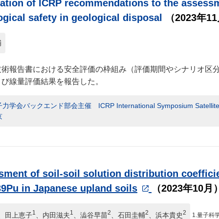
ation of ICRP recommendations to the assessm
ogical safety in geological disposal
（2023年1
輔
技術報告書における安全評価の枠組み（評価期間やシナリオ区
よび線量評価結果を報告した。
学会バックエンド部会主催 ICRP International Symposium Satell
京
ment of soil-soil solution distribution coeffici
9Pu in Japanese upland soils
（2023年10月
1
1
2
2
2
、田上恵子
、内田滋夫
、澁谷早苗
、石田圭輔
、浜本貴史
1.量子科