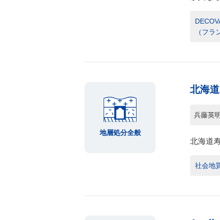
DECOVA
（フラ
北海道
兵藤英
地層処分全般
北海道
社会地質