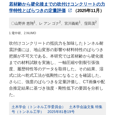
若材齢から硬化後までの吹付けコンクリートの力
学特性とばらつきの定量評価
（2025年11月）
1
2
1
2
〇山野井 悠翔
、レ アン ゴク
、宮川義範
、窪田茂
1.電中研、2.NUMO
吹付けコンクリートの抵抗力を加味したトンネル耐
震評価には、地山変形の影響や材料特性のばらつき
把握が不可欠である。本研究では若材齢から硬化後
までの材料試験を実施し、一軸圧縮や割裂引張強
度、履歴特性等のデータを取得した。その結果、湿
式に比べ乾式工法が低剛性になることを確認した。
さらに、強度のばらつきを定量評価し、CT画像や配
合推定結果に基づき強度・剛性低下の要因を分析し
た。
土木学会（トンネル工学委員会） 土木学会論文集 特集
号（トンネル工学） 2025年81巻19号