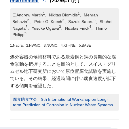
environment
（2025年11月）
1
1
〇Andrew Martin
、Nikitas Diomidis
、Mehran
2
2
3
Behazin
、 Peter G. Keech
、Suzuki Satoru
、Shuhei
3
3
4
Nagata
、Yusuke Ogawa
、Nicolas Finck
、Thimo
5
Philipp
1.Nagra、2.NWMO、3.NUMO、4.KIT-INE、5.BASE
処分容器の候補材料である炭素鋼と銅の長期的な腐
食挙動を把握することを目的として、スイス・グリ
ムゼル地下研究所において原位置腐食試験を実施し
ている。その結果、経過時間に伴い腐食速度が低下
する傾向を確認した。
腐食防食学会 9th International Workshop on Long-
term Prediction of Corrosion in Nuclear Waste Systems