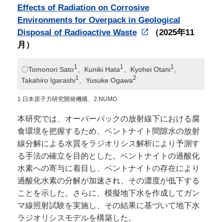
Effects of Radiation on Corrosive
Environments for Overpack in Geological
Disposal of Radioactive Waste
（2025年11
月）
1
1
1
〇Tomonori Sato
、Kuniki Hata
、Kyohei Otani
、
1
2
Takahiro Igarashi
、Yusuke Ogawa
1.日本原子力研究開発機構、2.NUMO
本研究では、オーバーパックの放射線下における腐
食環境を把握するため、ベントナイト間隙水の放射
線分解による水質をラジオリシス解析により予測す
る手法の確立を目的とした。ベントナイトの過酸化
水素への寄与に着目し、ベントナイトの存在により
過酸化水素の分解が加速され、その濃度が低下する
ことを示した。さらに、模擬地下水を作成してガン
マ線照射試験を実施し、その結果に基づいて地下水
ラジオリシスモデルを構築した。