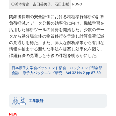
〇浜本貴史、吉田芙美子、石田圭輔
NUMO
閉鎖後長期の安全評価における核種移行解析の計算
負荷軽減とデータ分析の効率化に向け、機械学習を
活用した解析ツールの開発を開始した。少数のデー
タから処分場全体の物質移行を予測し計算負荷低減
の見通しを得た。また、膨大な解析結果から有用な
情報を抽出する新たな手法を提案し効率化を図り、
課題解決の見通しと今後の課題を明らかにした。
日本原子力学会バックエンド部会 バックエンド部会部
会誌 原子力バックエンド研究 Vol.32 No.2 pp.87-89
工学設計
NEW