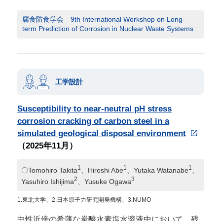
腐食防食学会 9th International Workshop on Long-
term Prediction of Corrosion in Nuclear Waste Systems
工学設計
Susceptibility to near-neutral pH stress
corrosion cracking of carbon steel in a
simulated geological disposal environment
（2025年11月）
1
1
1
〇Tomohiro Takita
、Hiroshi Abe
、Yutaka Watanabe
、
2
3
Yasuhiro Ishijima
、Yusuke Ogawa
1.東北大学、2.日本原子力研究開発機構、3.NUMO
中性近傍の希薄な炭酸水素塩水溶液中において、残