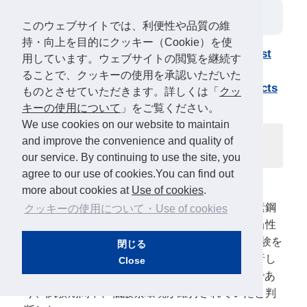
工学設計
このウェブサイトでは、利便性や品質の維
持・向上を目的にクッキー（Cookie）を使
Round Robin evaluation of an immersion test
用しています。ウェブサイトの閲覧を継続す
method for Carbon steel in compacted clay
ることで、クッキーの使用を承認いただいた
materials : Comparison of Corrosion Products
ものとさせていただきます。詳しくは「
クッ
（2025年11月）
キーの使用について
」をご覧ください。
We use cookies on our website to maintain
1
2
2
〇Ryosuke Saito
、Shuhei Nagata
、Satoru Suzuki
、
and improve the convenience and quality of
1
1
Takanobu Sakamoto
、Mitsunobu Okihara
our service. By continuing to use the site, you
agree to our use of cookies.You can find out
1.清水建設株式会社、2.NUMO
more about cookies at
Use of cookies
.
低酸素濃度下の圧縮ベントナイト中における炭素鋼
クッキーの使用について・Use of cookies
の腐食度を質量減少法で評価する試験手順の妥当性
を確認するため、3機関によるラウンドロビン試験を
閉じる
実施した。試験片表面を顕微ラマン分光法で分析し
Close
た結果、主な腐食生成物はFeCO₃またはFe₃O₄であ
り、試験期間中、低酸素環境が維持されていたと判