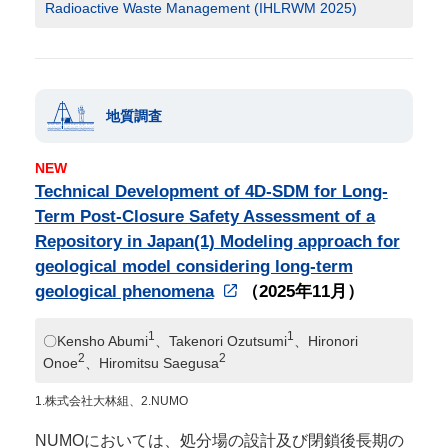
Radioactive Waste Management (IHLRWM 2025)
地質調査
NEW
Technical Development of 4D-SDM for Long-
Term Post-Closure Safety Assessment of a
Repository in Japan(1) Modeling approach for
geological model considering long-term
geological phenomena
（2025年11月）
1
1
〇Kensho Abumi
、Takenori Ozutsumi
、Hironori
2
2
Onoe
、Hiromitsu Saegusa
1.株式会社大林組、2.NUMO
NUMOにおいては、処分場の設計及び閉鎖後長期の