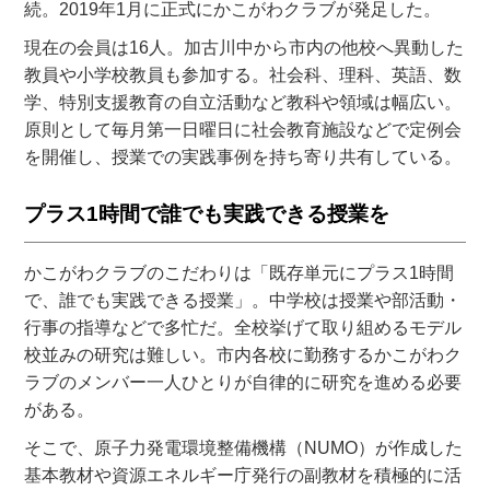
続。2019年1月に正式にかこがわクラブが発足した。
現在の会員は16人。加古川中から市内の他校へ異動した
教員や小学校教員も参加する。社会科、理科、英語、数
学、特別支援教育の自立活動など教科や領域は幅広い。
原則として毎月第一日曜日に社会教育施設などで定例会
を開催し、授業での実践事例を持ち寄り共有している。
プラス1時間で誰でも実践できる授業を
かこがわクラブのこだわりは「既存単元にプラス1時間
で、誰でも実践できる授業」。中学校は授業や部活動・
行事の指導などで多忙だ。全校挙げて取り組めるモデル
校並みの研究は難しい。市内各校に勤務するかこがわク
ラブのメンバー一人ひとりが自律的に研究を進める必要
がある。
そこで、原子力発電環境整備機構（NUMO）が作成した
基本教材や資源エネルギー庁発行の副教材を積極的に活