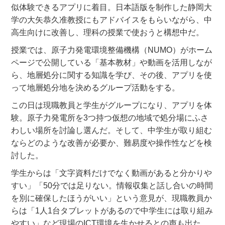
似体験できるアプリに着目。日本語版を制作した静岡大
学の大矢恭久准教授にもアドバイスをもらいながら、中
高生向けに改善し、理科の授業で使おうと構想中だ。
授業では、原子力発電環境整備機構（NUMO）がホーム
ページで公開している「基本教材」や動画を活用しなが
ら、地層処分に関する知識を学び、その後、アプリを使
って地層処分地を決めるグループ活動をする。
この日は現職教員と学生がグループになり、アプリを体
験。原子力発電所を3つ持つ仮想の地域で処分場にふさ
わしい場所を討論し選んだ。そして、中学生が取り組む
ならどのような改善が必要か、難易度や操作性などを検
討した。
学生からは「文字資料だけでなく動画があると分かりや
すい」「50分では足りない。情報収集と話し合いの時間
を別に確保したほうがいい」という意見が、現職教員か
らは「1人1台タブレットがあるので中学生には取り組み
やすい」など現場のICT環境を生かせるとの声も出た。