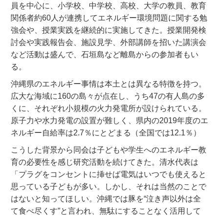
員を中心に、小学校、中学校、高校、大学の教員、教育
関係者約60人が連携してエネルギー環境問題に関する勉
強会や、授業実践を継続的に実施してきた。授業開発検
討会や実践報告会、施設見学、外部講師を招いた講演会
など活動は盛んで、石垣島など離島からの参加者もい
る。
沖縄県のエネルギー事情は本土とは異なる特徴を持つ。
広大な海域に160の島々が点在し、うち47の有人島の多
くに、それぞれ小規模の火力発電所が設けられている。
原子力や水力発電の設置が難しく、県内の2019年度のエ
ネルギー自給率は2.7％にとどまる（全国では12.1％）
こうした背景から同会は子どもや学生へのエネルギー教
育の必要性を感じ研究活動を続けてきた。清水代表は
「プラグをコンセントに挿せば電気はいつでも使えると
思っている子どもが多い。しかし、それは当然のことで
はないと知ってほしい。沖縄では豚を“泣き声以外は全
て食べ尽くす”と言われ、無駄にすることなく活用して