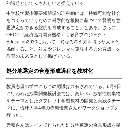
的課題としてふさわしいと捉えている。
中学校学習指導要領解説の理科編には「持続可能な社会
をつくっていくために科学的な根拠に基づいて賢明な意
思決定ができる態度を育成すること」とある。さらに、
OECD（経済協力開発機構）も教育プロジェクト
Education2030において「異なる考え方を持った人々と
協働すること、対立やジレンマを克服する力の育成」を
教育の未来像として掲げている。
処分地選定の合意形成過程を教材化
教員志望の学生にもこの認識は共有されている。6月4日
に行われた授業開発検討会では、高レベル放射性廃棄物
をテーマとしたタブレット学習教材の開発と実践をテー
マに、琉球大学4年の赤嶺優奈さんがワークショップを
行った。
赤嶺さんはスイスで作られた処分地選定の合意形成を疑