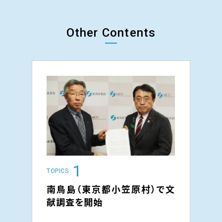
Other Contents
1
TOPICS
TOPI
南鳥島（東京都小笠原村）で文
ト
献調査を開始
最
～国