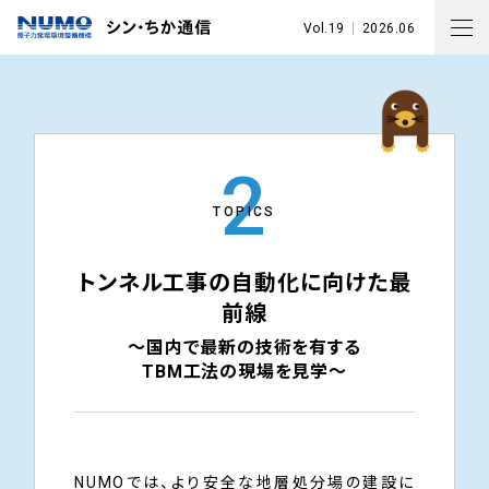
Vol.19
2026.06
2
TOPICS
トンネル工事の自動化に向けた最
前線
～国内で最新の技術を有する
TBM工法の現場を見学～
NUMOでは、より安全な地層処分場の建設に