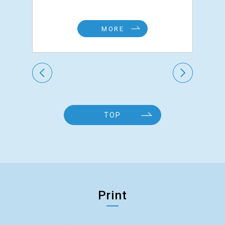
現場
MORE
TOP
Print