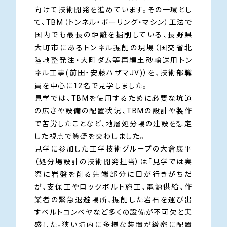
向けて技術開発を進めています。その一環とし
て、TBM（トンネル・ボーリング・マシン）工法で
国内でも最長の距離を掘削している、長野県
大町市にあるトンネル掘削の現場（国交省北
陸地整発注・大町ダム等再編土砂輸送用トン
ネル工事(前田・安藤ハザマJV)）を、技術部職
員を中心に12名で見学しました。
見学では、TBMを使用するために必要な坑道
の広さや設備の配置状況、TBMの設計や製作
で苦労したことなど、地層処分場の建設を想定
した視点で質疑を交わしました。
見学に参加した工学技術グループの大倉康平
（処分場設計の技術開発担当）は「見学では実
際に岩盤を削る先端部分に目が行きがちだ
が、支保工やロックボルト施工、電源供給、作
業者の緊急退避場所、掘削した岩石を運び出
すベルトコンベヤなど多くの設備が不可欠と実
感した。狭い坑内に多様な装置が緻密に配置